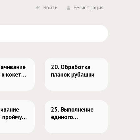
Войти
Регистрация
тачивание
20. Обработка
 к кокетке
планок рубашки
тие срезов
кокетки
чивание
25. Выполнение
в пройму
единого
вочным
запашивочного
шва (боковой шов
и шов рукава)