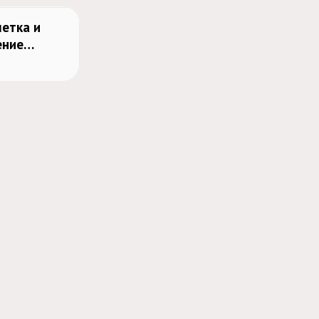
метка и
ение
ание