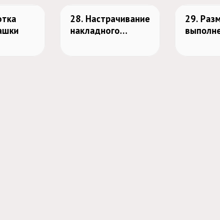
отка
28. Настрачивание
29. Раз
ашки
накладного
выполн
кармана на левую
петель.
полочку рубашки
Пришив
пуговиц