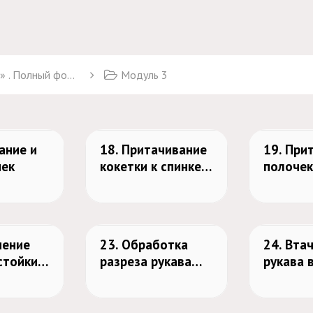
 Полный формат
Модуль 3
ание и
18. Притачивание
19. При
чек
кокетки к спинке
полочек
рубашки
и закры
внутри 
нение
23. Обработка
24. Вта
стойки с
разреза рукава
рукава 
ом
планкой по
запоши
шаблону
швом