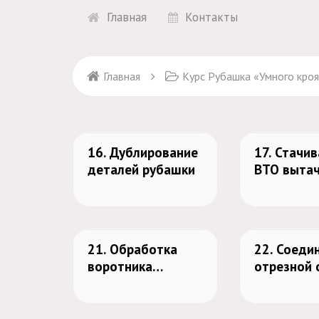
Главная
Контакты
Главная
Курс Рубашка «Умного кроя» .
16. Дублирование
17. Стачив
деталей рубашки
ВТО выта
21. Обработка
22. Соеди
воротника
отрезной 
рубашки
воротник