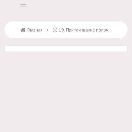
Главная
19. Притачивание полочек к кокетке и закрытие срезов внутри кокетки