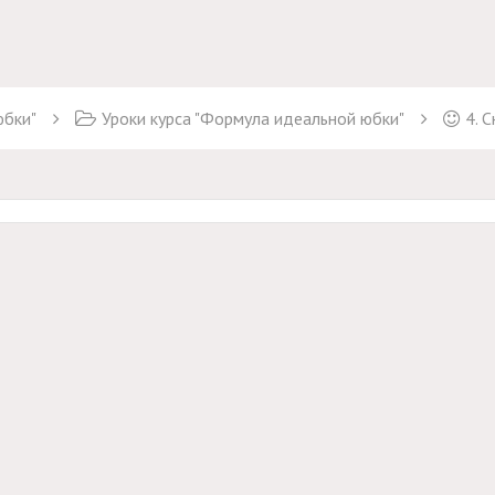
юбки"
Уроки курса "Формула идеальной юбки"
4. 