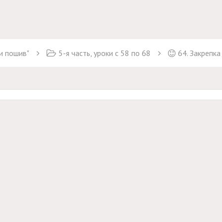
и пошив"
5-я часть, уроки с 58 по 68
64. Закрепк