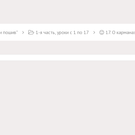
и пошив"
1-я часть, уроки с 1 по 17
17. О карманах. 