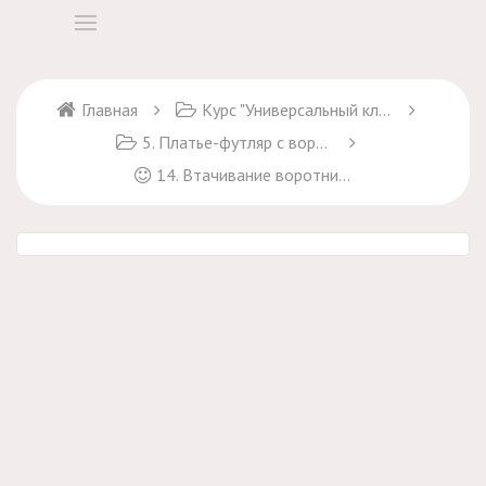
Главная
Курс "Универсальный ключ к пошиву платьев"
5. Платье-футляр с воротником и рукавами
14. Втачивание воротника в горловину