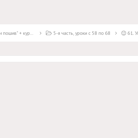
курс "Брюки Марлен"
5-я часть, уроки с 58 по 68
61. 