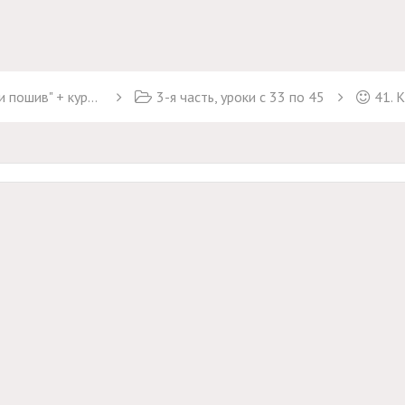
курс "Брюки Марлен"
3-я часть, уроки с 33 по 45
41. 