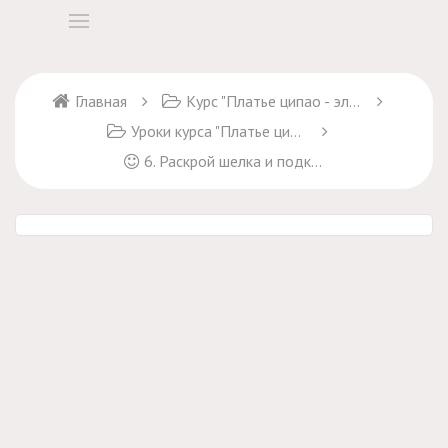
Главная
Курс "Платье ципао - элегантность с Востока"
Уроки курса "Платье ципао - элегантность с Востока"
6. Раскрой шелка и подкладки