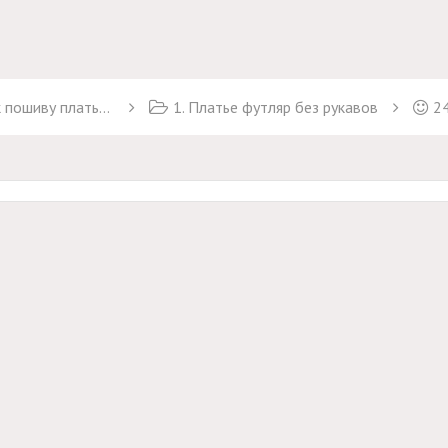
пошиву платьев"
1. Платье футляр без рукавов
24