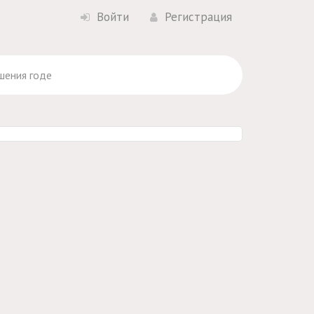
Войти
Регистрация
шения годе