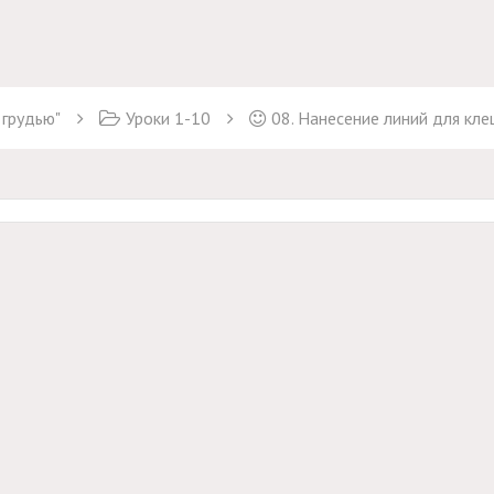
 грудью"
Уроки 1-10
08. Нанесение линий для кле