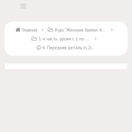
Главная
Курс "Женские брюки. Крой и пошив" + курс "Брюки Марлен"
1-я часть, уроки с 1 по 17
6. Передняя деталь (ч.2) Положение стрелки и нижняя часть