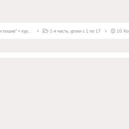
курс "Брюки Марлен"
1-я часть, уроки с 1 по 17
10. К