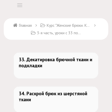
Главная
Курс "Женские брюки. Крой и пошив" + курс "Брюки Марлен"
3-я часть, уроки с 33 по 45
475
33. Декатировка брючной ткани и
подкладки
501
34. Раскрой брюк из шерстяной
ткани